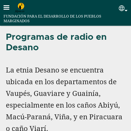
Pasar al contenido principal
Se
FUNDACIÓN PARA EL DESARROLLO DE LOS PUEBLOS
MARGINADOS
Programas de radio en
Desano
La etnia Desano se encuentra
ubicada en los departamentos de
Vaupés, Guaviare y Guainía,
especialmente en los caños Abiyú,
Macú-Paraná, Viña, y en Piracuara
o caño Viarí.